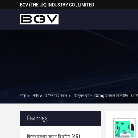
BGV (THE UK) INDUSTRY CO., LIMITED
বাড়ি
>
পণ্য
>
ই সিগারেট তরল
>
ইফ্রেশ ভ্যাপ 20mg ই তরল নিকোটিন 10 মি
বিভাগসমূহ
ডিসপোজেবল ভ্যাপ ডিভাইস
(49)