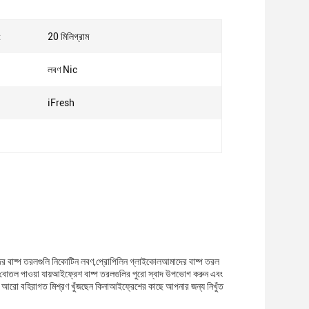
:
20 মিলিগ্রাম
লবণ Nic
iFresh
র বাষ্প তরলগুলি নিকোটিন লবণ,প্রোপিলিন গ্লাইকোলআমাদের বাষ্প তরল
বোতল পাওয়া যায়আইফ্রেশ বাষ্প তরলগুলির পুরো স্বাদ উপভোগ করুন এবং
 আরো বহিরাগত মিশ্রণ খুঁজছেন কিনাআইফ্রেশের কাছে আপনার জন্য নিখুঁত