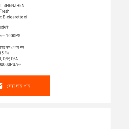
gin: SHENZHEN
 iFresh
 E-cigarette oil
শর্তাবলী
পরিমাণ: 1000PS
লার বক্স পেপার বক্স
15 দিন
/T, D/P, D/A
 100000PS/দিন
সেরা দাম পান