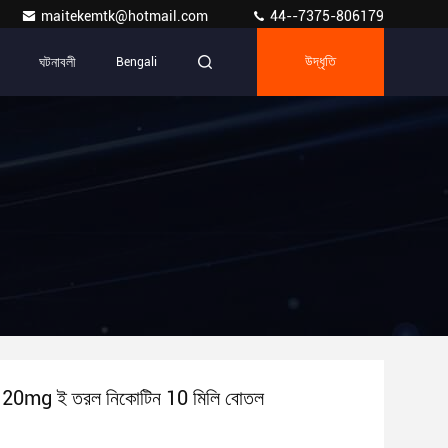
maitekemtk@hotmail.com
44--7375-806179
ঘটনাবলী
Bengali
উদ্ধৃতি
প 20mg ই তরল নিকোটিন 10 মিলি বোতল