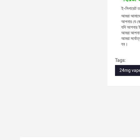
ই-সিগারেট তর
আমরা আমাদের 
আপনার যে কো
যদি আপনার ই
আমরা আপনার ই
আমরা সর্বোত্
হব।
Tags:
24mg vape