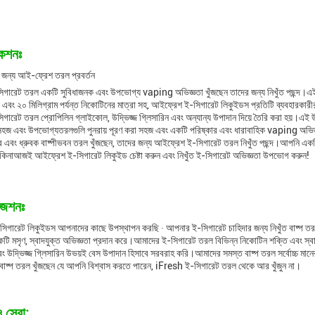
কেশনঃ
 জন্য আই-ফ্রেশ তরল প্রবর্তন
গারেট তরল একটি সুবিধাজনক এবং উপভোগ্য vaping অভিজ্ঞতা খুঁজছেন তাদের জন্য নিখুঁত পছন্দ।এই ই
াদ এবং ২০ মিলিগ্রাম পর্যন্ত নিকোটিনের মাত্রা সহ, আইফ্রেশ ই-সিগারেট লিকুইডস প্রতিটি ব্যবহারকার
ারেট তরল প্রোপিলিন গ্লাইকোল, উদ্ভিজ্জ গ্লিসারিন এবং অন্যান্য উপাদান দিয়ে তৈরি করা হয়।এই উপাদ
 সহজ এবং উপভোগ্যতরলগুলি পুনরায় পূরণ করা সহজ এবং একটি পরিষ্কার এবং ধারাবাহিক vaping অভিজ
ের এবং ধ্রুবক বাষ্পীভবন তরল খুঁজছেন, তাদের জন্য আইফ্রেশ ই-সিগারেট তরল নিখুঁত পছন্দ।আপনি একট
 কিনাআজই আইফ্রেশ ই-সিগারেট লিকুইড চেষ্টা করুন এবং নিখুঁত ই-সিগারেট অভিজ্ঞতা উপভোগ করুন!
জেশনঃ
গারেট লিকুইডস আপনাদের কাছে উপস্থাপন করছি ∙ আপনার ই-সিগারেট চাহিদার জন্য নিখুঁত বাষ্প তরল। 
টি মসৃণ, স্বাদযুক্ত অভিজ্ঞতা প্রদান করে।আমাদের ই-সিগারেট তরল বিভিন্ন নিকোটিন শক্তি এবং স্বাদে 
 উদ্ভিজ্জ গ্লিসারিন উভয়ই বেস উপাদান হিসাবে সরবরাহ করি।আমাদের সমস্ত বাষ্প তরল সর্বোচ্চ মানের উপা
াষ্প তরল খুঁজছেন যে আপনি বিশ্বাস করতে পারেন, iFresh ই-সিগারেট তরল থেকে আর খুঁজুন না।
ও সেবা: