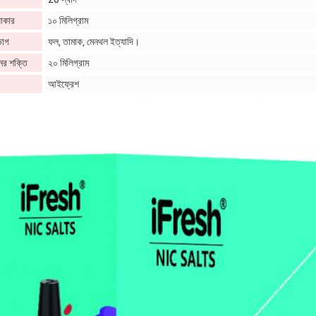
আকার
১০ মিলিগ্রাম
ভাগ
ফল, তামাক, মেনথল ইত্যাদি।
ের শক্তি
২০ মিলিগ্রাম
আইফ্রেশ