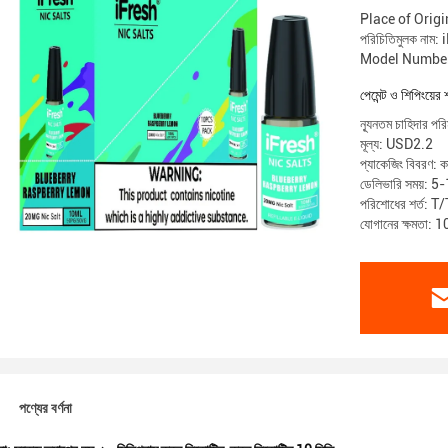
Place of Ori
পরিচিতিমুলক নাম:
Model Number:
পেমেন্ট ও শিপিংয়ের 
ন্যূনতম চাহিদার 
মূল্য: USD2.2
প্যাকেজিং বিবরণ: কা
ডেলিভারি সময়: 5-
পরিশোধের শর্ত: T
যোগানের ক্ষমতা:
পণ্যের বর্ণনা