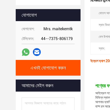
বিশেষভাবে তুলে ধ
বোতল আক
যোগাযোগ
স্বাদ বিভ
যোগাযোগ:
Mrs. maitekemtk
বেস উপাদ
টেলিফোন:
44--7375-806179
স্বাদ:
ইফ্রেশ ভ্যাপ 2
এখনই যোগাযোগ করুন
আমাদের মেইল করুন
পণ্যের বর্
আইফ্রেশ গর্
বিভিন্ন স্ব
আপনার ভ্যাপ
বাষ্প রস আছ