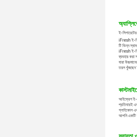
অ্যাপ্লি
ই-সিগারেটের
iFresh ই-সি
টি ভিন্ন স্ব
iFresh ই-সিগ
ব্যবহার করা
যারা উচ্চমান
তরল খুঁজছেন
কাস্টমাই
আইফ্রেশ ই-সি
প্রতিবারই এক
গ্লাইকোল এবং
আপনি একটি ব
সহায়তা 