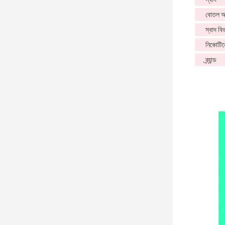
বোতল 
স্বাদ বি
নিকোটিন
ব্র্যান্ড