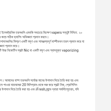
লেকট্রনিক তরলগুলি এমনকি সবচেয়ে বিচক্ষণ vapers সন্তুষ্ট নিশ্চিত. ২০
ীর জন্য সঠিক ভ্যাপিং অভিজ্ঞতা প্রদান করবে।
ানগুলির মিশ্রণ একটি মসৃণ এবং সামঞ্জস্যপূর্ণ বাষ্পীভবন তরল প্রদান করে যা
্ঞতা প্রদান করে।
ি উচ্চ নিকোটিন স্যাল্ট Nic বা একটি মসৃণ এবং স্বাদযুক্ত vaporizing
আমাদের বাষ্প তরলগুলি সর্বোচ্চ মানের উপাদান দিয়ে তৈরি করা হয় এবং
পাওয়া যায়আমরা 20 মিলিগ্রাম থেকে শুরু করে স্যাল্ট নিক, প্রোপিলিন
দান দিয়ে তৈরি করা হয় এবং iFresh ব্র্যান্ড দ্বারা সমর্থিতসুতরাং, যদি