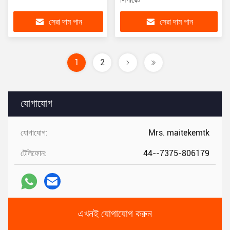
সেরা দাম পান
সেরা দাম পান
1
2
যোগাযোগ
যোগাযোগ:
Mrs. maitekemtk
টেলিফোন:
44--7375-806179
এখনই যোগাযোগ করুন