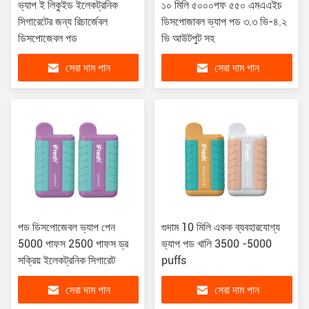
ভ্যাপ ই লিকুইড ইলেকট্রনিক
১০ মিলি ৫০০০পফ ৫৫০ এমএএইচ
সিগারেটের জন্য রিচার্জেবল
ডিসপোজাবল ভ্যাপ পড ৩.৩ ভি-৪.২
ডিসপোজেবল পড
ভি আউটপুট সহ
সেরা দাম পান
সেরা দাম পান
পড ডিসপোজেবল ভ্যাপ পেন
গুদাম 10 মিলি একক ব্যবহারযোগ্য
5000 পাফস 2500 পাফস ড্র
ভ্যাপ পড খালি 3500 -5000
সক্রিয় ইলেকট্রনিক সিগারেট
puffs
সেরা দাম পান
সেরা দাম পান