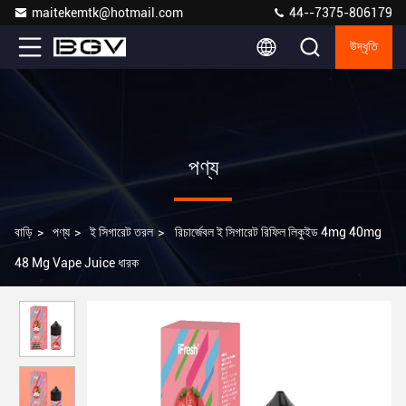
maitekemtk@hotmail.com
44--7375-806179
উদ্ধৃতি
পণ্য
বাড়ি
>
পণ্য
>
ই সিগারেট তরল
>
রিচার্জেবল ই সিগারেট রিফিল লিকুইড 4mg 40mg
48 Mg Vape Juice ধারক