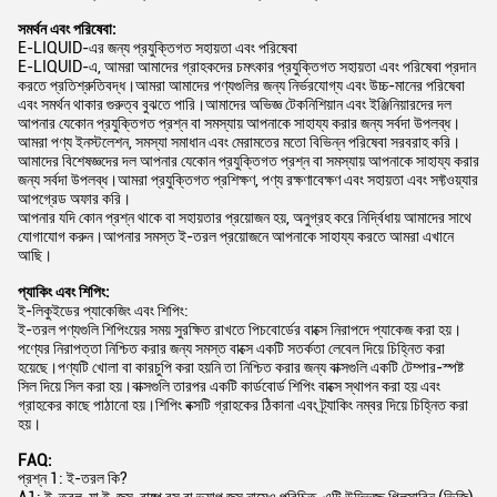
E-LIQUID-এর জন্য প্রযুক্তিগত সহায়তা এবং পরিষেবা
E-LIQUID-এ, আমরা আমাদের গ্রাহকদের চমৎকার প্রযুক্তিগত সহায়তা এবং পরিষেবা প্রদান
করতে প্রতিশ্রুতিবদ্ধ।আমরা আমাদের পণ্যগুলির জন্য নির্ভরযোগ্য এবং উচ্চ-মানের পরিষেবা
এবং সমর্থন থাকার গুরুত্ব বুঝতে পারি।আমাদের অভিজ্ঞ টেকনিশিয়ান এবং ইঞ্জিনিয়ারদের দল
আপনার যেকোন প্রযুক্তিগত প্রশ্ন বা সমস্যায় আপনাকে সাহায্য করার জন্য সর্বদা উপলব্ধ।
আমরা পণ্য ইনস্টলেশন, সমস্যা সমাধান এবং মেরামতের মতো বিভিন্ন পরিষেবা সরবরাহ করি।
আমাদের বিশেষজ্ঞদের দল আপনার যেকোন প্রযুক্তিগত প্রশ্ন বা সমস্যায় আপনাকে সাহায্য করার
জন্য সর্বদা উপলব্ধ।আমরা প্রযুক্তিগত প্রশিক্ষণ, পণ্য রক্ষণাবেক্ষণ এবং সহায়তা এবং সফ্টওয়্যার
আপগ্রেড অফার করি।
আপনার যদি কোন প্রশ্ন থাকে বা সহায়তার প্রয়োজন হয়, অনুগ্রহ করে নির্দ্বিধায় আমাদের সাথে
যোগাযোগ করুন।আপনার সমস্ত ই-তরল প্রয়োজনে আপনাকে সাহায্য করতে আমরা এখানে
আছি।
প্যাকিং এবং শিপিং:
ই-লিকুইডের প্যাকেজিং এবং শিপিং:
ই-তরল পণ্যগুলি শিপিংয়ের সময় সুরক্ষিত রাখতে পিচবোর্ডের বাক্সে নিরাপদে প্যাকেজ করা হয়।
পণ্যের নিরাপত্তা নিশ্চিত করার জন্য সমস্ত বাক্সে একটি সতর্কতা লেবেল দিয়ে চিহ্নিত করা
হয়েছে।পণ্যটি খোলা বা কারচুপি করা হয়নি তা নিশ্চিত করার জন্য বাক্সগুলি একটি টেম্পার-স্পষ্ট
সিল দিয়ে সিল করা হয়।বাক্সগুলি তারপর একটি কার্ডবোর্ড শিপিং বাক্সে স্থাপন করা হয় এবং
গ্রাহকের কাছে পাঠানো হয়।শিপিং বক্সটি গ্রাহকের ঠিকানা এবং ট্র্যাকিং নম্বর দিয়ে চিহ্নিত করা
হয়।
FAQ:
প্রশ্ন 1: ই-তরল কি?
A1: ই-তরল, যা ই-জুস, বাষ্প রস বা ভ্যাপ জুস নামেও পরিচিত, এটি উদ্ভিজ্জ গ্লিসারিন (ভিজি),
প্রোপিলিন গ্লাইকোল (পিজি) এবং স্বাদে তৈরি একটি তরল।এটি ইলেকট্রনিক সিগারেট এবং
ভেপোরাইজারে বাষ্প তৈরি করতে ব্যবহৃত হয়।