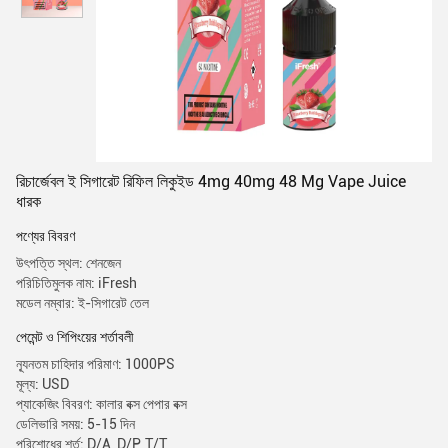
রিচার্জেবল ই সিগারেট রিফিল লিকুইড 4mg 40mg 48 Mg Vape Juice
ধারক
পণ্যের বিবরণ
উৎপত্তি স্থল: শেনজেন
পরিচিতিমুলক নাম: iFresh
মডেল নম্বার: ই-সিগারেট তেল
পেমেন্ট ও শিপিংয়ের শর্তাবলী
ন্যূনতম চাহিদার পরিমাণ: 1000PS
মূল্য: USD
প্যাকেজিং বিবরণ: কালার বক্স পেপার বক্স
ডেলিভারি সময়: 5-15 দিন
পরিশোধের শর্ত: D/A, D/P, T/T