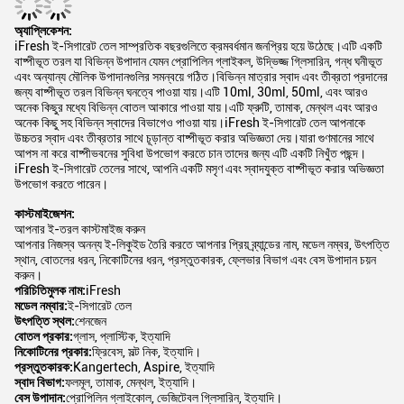
iFresh ই-সিগারেট তেল সাম্প্রতিক বছরগুলিতে ক্রমবর্ধমান জনপ্রিয় হয়ে উঠেছে।এটি একটি
বাষ্পীভূত তরল যা বিভিন্ন উপাদান যেমন প্রোপিলিন গ্লাইকল, উদ্ভিজ্জ গ্লিসারিন, গন্ধ ঘনীভূত
এবং অন্যান্য মৌলিক উপাদানগুলির সমন্বয়ে গঠিত।বিভিন্ন মাত্রার স্বাদ এবং তীব্রতা প্রদানের
জন্য বাষ্পীভূত তরল বিভিন্ন ঘনত্বে পাওয়া যায়।এটি 10ml, 30ml, 50ml, এবং আরও
অনেক কিছুর মধ্যে বিভিন্ন বোতল আকারে পাওয়া যায়।এটি ফ্রুটি, তামাক, মেন্থল এবং আরও
অনেক কিছু সহ বিভিন্ন স্বাদের বিভাগেও পাওয়া যায়।iFresh ই-সিগারেট তেল আপনাকে
উচ্চতর স্বাদ এবং তীব্রতার সাথে চূড়ান্ত বাষ্পীভূত করার অভিজ্ঞতা দেয়।যারা গুণমানের সাথে
আপস না করে বাষ্পীভবনের সুবিধা উপভোগ করতে চান তাদের জন্য এটি একটি নিখুঁত পছন্দ।
iFresh ই-সিগারেট তেলের সাথে, আপনি একটি মসৃণ এবং স্বাদযুক্ত বাষ্পীভূত করার অভিজ্ঞতা
উপভোগ করতে পারেন।
কাস্টমাইজেশন:
আপনার ই-তরল কাস্টমাইজ করুন
আপনার নিজস্ব অনন্য ই-লিকুইড তৈরি করতে আপনার প্রিয় ব্র্যান্ডের নাম, মডেল নম্বর, উৎপত্তি
স্থান, বোতলের ধরন, নিকোটিনের ধরন, প্রস্তুতকারক, ফ্লেভার বিভাগ এবং বেস উপাদান চয়ন
করুন।
পরিচিতিমুলক নাম:
iFresh
মডেল নম্বার:
ই-সিগারেট তেল
উৎপত্তি স্থল:
শেনজেন
বোতল প্রকার:
গ্লাস, প্লাস্টিক, ইত্যাদি
নিকোটিনের প্রকার:
ফ্রিবেস, সল্ট নিক, ইত্যাদি।
প্রস্তুতকারক:
Kangertech, Aspire, ইত্যাদি
স্বাদ বিভাগ:
ফলমূল, তামাক, মেন্থল, ইত্যাদি।
বেস উপাদান:
প্রোপিলিন গ্লাইকোল, ভেজিটেবল গ্লিসারিন, ইত্যাদি।
সমর্থন এবং পরিষেবা: