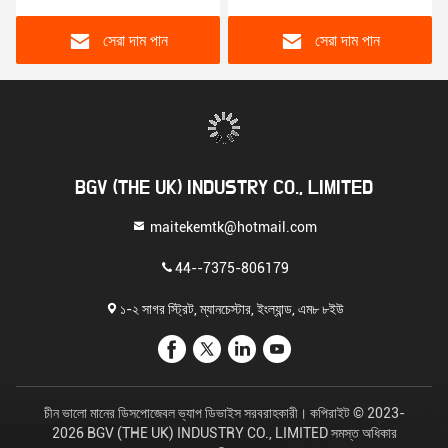
সেরা দাম পান
সেরা দাম পান
BGV (THE UK) INDUSTRY CO., LIMITED
maitekemtk@hotmail.com
44--7375-806179
১-২ সাগর স্ট্রিট, ম্যানচেস্টার, ইংল্যান্ড, এম৮ ৮ইউ
চীন ভালো মানের ডিসপোজেবল ভ্যাপ ডিভাইস সরবরাহকারী। কপিরাইট © 2023-
2026 BGV (THE UK) INDUSTRY CO., LIMITED সমস্ত অধিকার
সংরক্ষিত।