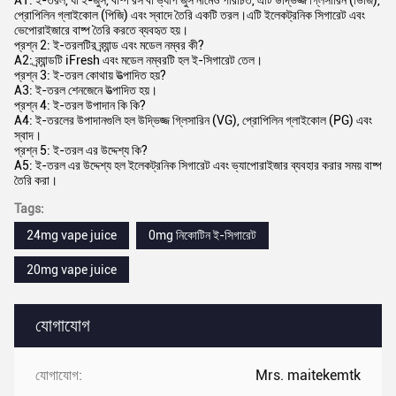
প্রশ্ন 2: ই-তরলটির ব্র্যান্ড এবং মডেল নম্বর কী?
A2: ব্র্যান্ডটি iFresh এবং মডেল নম্বরটি হল ই-সিগারেট তেল।
প্রশ্ন 3: ই-তরল কোথায় উত্পাদিত হয়?
A3: ই-তরল শেনজেনে উত্পাদিত হয়।
প্রশ্ন 4: ই-তরল উপাদান কি কি?
A4: ই-তরলের উপাদানগুলি হল উদ্ভিজ্জ গ্লিসারিন (VG), প্রোপিলিন গ্লাইকোল (PG) এবং
স্বাদ।
প্রশ্ন 5: ই-তরল এর উদ্দেশ্য কি?
A5: ই-তরল এর উদ্দেশ্য হল ইলেকট্রনিক সিগারেট এবং ভ্যাপোরাইজার ব্যবহার করার সময় বাষ্প
তৈরি করা।
Tags:
24mg vape juice
0mg নিকোটিন ই-সিগারেট
20mg vape juice
যোগাযোগ
যোগাযোগ:
Mrs. maitekemtk
টেলিফোন:
44--7375-806179