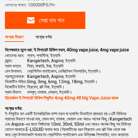
যোগানের ক্ষমতা: 100000PS/দিন
সেরা দাম পান
পণ্যের বিবরণ
পণ্যের বর্ণনা
বিশেষভাবে তুলে ধরা:
ই সিগারেট রিফিল তরল
,
40mg vape juice
,
4mg vape juice
বোতলের ধরন:
গ্লাস, প্লাস্টিক, ইত্যাদি
ব্র্যান্ড:
Kangertech, Aspire, ইত্যাদি
স্বাদ ঘনত্ব:
নিম্ন, মাঝারি, উচ্চ, ইত্যাদি
বেস উপাদান:
প্রোপিলিন গ্লাইকোল, ভেজিটেবল গ্লিসারিন, ইত্যাদি।
প্রস্তুতকারক:
Kangertech, Aspire, ইত্যাদি
নিকোটিন শক্তি:
0mg, 3mg, 6mg, 12mg, 18mg, ইত্যাদি।
নিকোটিন টাইপ:
ফ্রিবেস, সল্ট নিক, ইত্যাদি।
স্বাদ বিভাগ:
ফলমূল, তামাক, মেন্থল, ইত্যাদি।
রিচার্জেবল ই সিগারেট রিফিল লিকুইড 4mg 40mg 48 Mg Vape Juice ধারক
পণ্যের বর্ণনা:
ই-লিকুইড হল একটি ইলেকট্রনিক বাষ্প তরল যা ভ্যাপিং ডিভাইসে ব্যবহৃত হয়।এটি বিভিন্ন
স্বাদের বিভাগে পাওয়া যায়, যেমন ফল, তামাক, মেন্থল এবং আরও অনেক কিছু।Kangertech
এবং Aspire-এর মতো নির্মাতারা 10ml, 30ml, 50ml এবং আরও অনেক কিছু সহ বিভিন্ন
বোতল আকারে E-LIQUID অফার করে।নিকোটিনের ধরন ফ্রিবেস এবং সল্ট নিক থেকে শুরু
করে।মূল উপাদানগুলি সাধারণত প্রোপিলিন গ্লাইকোল এবং উদ্ভিজ্জ গ্লিসারিন, তবে অন্যান্য