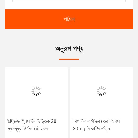
পাঠান
অনুরূপ পণ্য
উদ্ভিজ্জ গ্লিসারিন ভিত্তিক 20
লবণ নিক বাষ্পীভবন তরল ই রস
স্বাদযুক্ত ই সিগারেট তরল
20mg নিকোটিন শক্তি