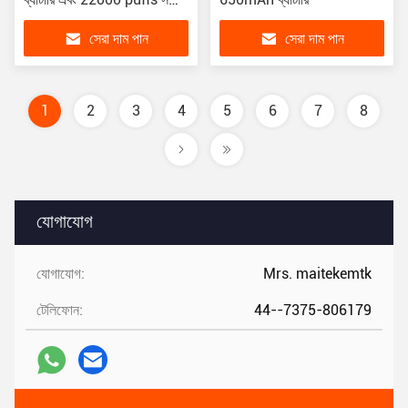
রিচার্জেবল Vaporizer
সেরা দাম পান
সেরা দাম পান
1
2
3
4
5
6
7
8
যোগাযোগ
যোগাযোগ:
Mrs. maitekemtk
টেলিফোন:
44--7375-806179