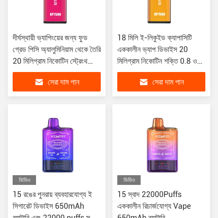
দীর্ঘস্থায়ী ভ্যাপিংয়ের জন্য ফুড
18 মিলি ই-লিকুইড ক্যাপাসিটি
গ্রেড পিসি অ্যালুমিনিয়াম থেকে তৈরি
এককালীন ভ্যাপ ডিভাইস 20
20 মিলিগ্রাম নিকোটিন স্ট্রেংথ
মিলিগ্রাম নিকোটিন শক্তি 0.8 ওহম
ডিসপোজাল ভ্যাপারিং পেন ডিভাইস
মসৃণ ভ্যাপিং অভিজ্ঞতার জন্য
সেরা দাম পান
সেরা দাম পান
প্রতিরোধের
ভিডিও
ভিডিও
15 রঙের পুনরায় ব্যবহারযোগ্য ই
15 স্বাদ 22000Puffs
সিগারেট ডিভাইস 650mAh
এককালীন রিচার্জযোগ্য Vape
ব্যাটারি এবং 22000 puffs সঙ্গে
650mAh ব্যাটারি