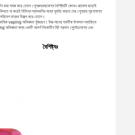
িবর্তন করা সহজ করে তোলে।পুনরুদ্ধারযোগ্য বৈশিষ্ট্যটি কোনও ঝামেলা ছাড়াই
িনতে না করেই বিভিন্ন স্বাদগুলির মধ্যে স্যুইচ করতে দেয়।পুনরায় পূরণযোগ্য
ং পরিবেশ বান্ধব বিকল্প করে তোলে।
াহিক vaping অভিজ্ঞতা খুঁজছেন। উচ্চ মানের স্ফটিক উপাদান স্থায়িত্ব
ng অভিজ্ঞতা জন্য একটি আদর্শ নিকোটিন হিট প্রদান।স্যুইচযোগ্য এবং
বৈশিষ্ট্যঃ