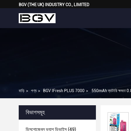
BGV (THE UK) INDUSTRY CO., LIMITED
বাড়ি
>
পণ্য
>
BGV IFresh PLUS 7000
>
550mAh ব্যাটারি ক্ষমতা 0.8 
বিভাগসমূহ
ডিসপোজেবল ভ্যাপ ডিভাইস
(49)