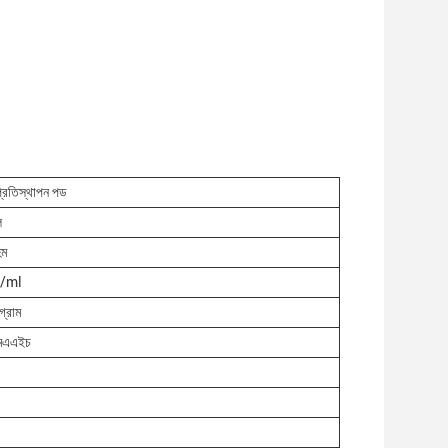
 প্রতিস্থাপন পড
ল
হম
/ml
গ্রাম
মএএইচ