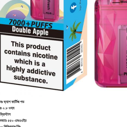
মঃ ভ্যাপ কার্টিজ পড
ধঃ ০.৮ ওহম
ক্রিস্টাল
 ক্ষমতাঃ ৫৫০ এমএএইচ
২০ মিলিগ্রাম/মিঃ