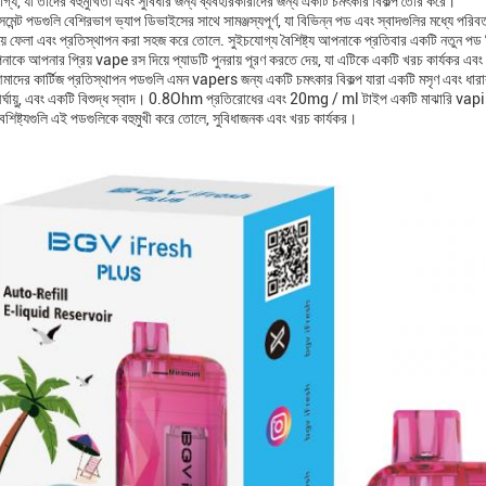
যোগ্য, যা তাদের বহুমুখিতা এবং সুবিধার জন্য ব্যবহারকারীদের জন্য একটি চমৎকার বিকল্প তৈরি করে।
েসমেন্ট পডগুলি বেশিরভাগ ভ্যাপ ডিভাইসের সাথে সামঞ্জস্যপূর্ণ, যা বিভিন্ন পড এবং স্বাদগুলির মধ্যে পর
িয়ে ফেলা এবং প্রতিস্থাপন করা সহজ করে তোলে. সুইচযোগ্য বৈশিষ্ট্য আপনাকে প্রতিবার একটি নতুন পড ক
আপনাকে আপনার প্রিয় vape রস দিয়ে প্যাডটি পুনরায় পূরণ করতে দেয়, যা এটিকে একটি খরচ কার্যকর এব
াদের কার্টিজ প্রতিস্থাপন পডগুলি এমন vapers জন্য একটি চমৎকার বিকল্প যারা একটি মসৃণ এবং ধারাব
,দীর্ঘায়ু, এবং একটি বিশুদ্ধ স্বাদ। 0.8Ohm প্রতিরোধের এবং 20mg / ml টাইপ একটি মাঝারি vapi
ৈশিষ্ট্যগুলি এই পডগুলিকে বহুমুখী করে তোলে, সুবিধাজনক এবং খরচ কার্যকর।