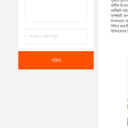
পুনরায় পূরণ
কার্টিজ রিপ্ল
কার্টিজটি সর
বৈশিষ্ট্যটি 
উপসংহারে, আম
নিশ্চিত করে
রিফিলযোগ্য ব
পাঠান