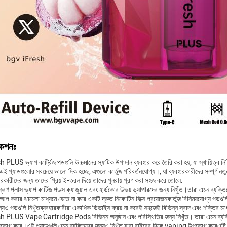
কেশনঃ
LUS ভ্যাপ কার্ট্রিজ পডগুলি উচ্চমানের স্ফটিক উপাদান ব্যবহার করে তৈরি করা হয়, যা স্থায়িত্ব 
এই প্যাডগুলোর সবচেয়ে ভালো দিক হচ্ছে, এগুলো কার্তুজ পরিবর্তনযোগ্য।, যা ব্যবহারকারীদের সম্পূর্ণ ন
কারীদের জন্য তাদের প্রিয় ই-তরল দিয়ে তাদের পুনরায় পূরণ করা সহজ করে তোলে.
েশ প্লাস ভ্যাপ কার্টিজ পডস ক্যাজুয়াল এবং হার্ডকোর উভয় ভ্যাপারদের জন্য নিখুঁত।তারা এমন ব্য
প করার ঝামেলা মাধ্যমে যেতে না করে একটি দ্রুত নিকোটিন ফিক্স প্রয়োজনকার্তুজ বিনিময়যোগ্য পডগুলি
ন্যও পডগুলি নিখুঁতব্যবহারকারীরা একাধিক ডিভাইস ক্রয় না করেই সহজেই বিভিন্ন স্বাদ এবং শক্তির মধ্
PLUS Vape Cartridge Pods বিভিন্ন অনুষ্ঠান এবং পরিস্থিতির জন্য নিখুঁত। তারা এমন ব্যক্তিদের
গ করে।এই প্যাডগুলি এমন ব্যক্তিদের জন্যও নিখুঁত যারা বাইরের দিকে vaping উপভোগ করেএটি এম