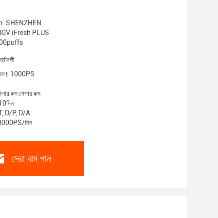
gin: SHENZHEN
ম: BGV iFresh PLUS
0000puffs
শর্তাবলী
পরিমাণ: 1000PS
লার বক্স পেপার বক্স
-10দিন
/T, D/P, D/A
 10000PS/দিন
সেরা দাম পান