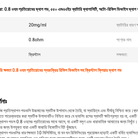
রা:
0.8 ওহম প্রতিরোধের ভ্যাপ পড
,
৫৫০ এমএএইচ ব্যাটারি ক্যাপাসিটি
,
অটো-রিফিল ডিভাইস ভ্যাপ
20mg/ml
ব্যাটারির ধারণ ক
:
0.8ohm
পণ্যের নাম:
ক্রিস্টাল
সক্ষমতা:
ক্ষমতা 0.8 ওহম প্রতিরোধের স্বয়ংক্রিয় রিফিল ডিভাইস সহ ক্রিস্টাল ক্লিয়ার ভ্যাপ পড
ণনাঃ
জ প্রতিস্থাপন পডগুলি উচ্চমানের স্ফটিক উপাদান থেকে তৈরি, যা স্থায়িত্ব এবং দীর্ঘায়ু নিশ্চিত করে।ব্য
ে পারেব্যবহার করা স্ফটিক উপাদানটিও নিশ্চিত করে যে ভ্যাপিং রসের স্বাদটি ক্ষতিগ্রস্ত হয় না, একটি
তিস্থাপন পডস 0.8 ওহমের প্রতিরোধের সাথে আসে, যা একটি মসৃণ এবং ধারাবাহিক আঘাতের জন্য নিখুঁ
ের জন্য উপযুক্ত যারা একটি মাঝারি নিকোটিন হিট খুঁজছেন.
িস্থাপন পডগুলির ধারণক্ষমতা 10 মিলিমিটার, যা ঘন ঘন রিফিলিংয়ের প্রয়োজন ছাড়াই একটি বর্ধিত ভ্যাপি