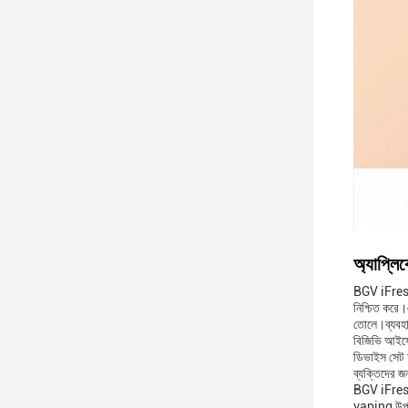
অ্যাপ্লি
BGV iFresh P
নিশ্চিত করে।
তোলে।ব্যবহার
বিজিভি আইফ্র
ডিভাইস সেট আ
ব্যক্তিদের জ
BGV iFresh 
vaping উপভো