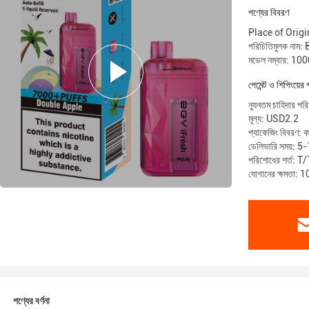
পণ্যের বিবরণ
Place of Ori
পরিচিতিমুলক না
মডেল নম্বার: 1
পেমেন্ট ও শিপিংয়ের 
ন্যূনতম চাহিদার 
মূল্য: USD2.2
প্যাকেজিং বিবরণ: কা
ডেলিভারি সময়: 5
পরিশোধের শর্ত: T
যোগানের ক্ষমতা:
পণ্যের বর্ণনা