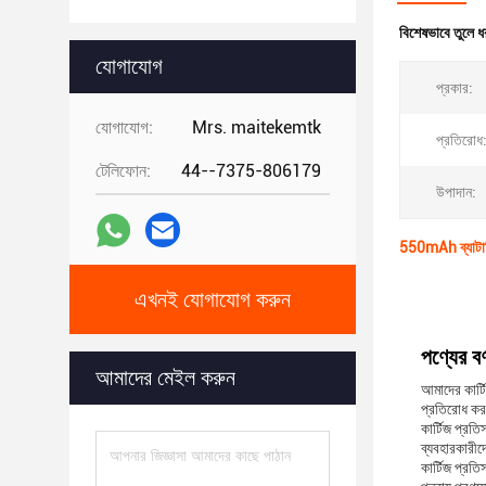
বিশেষভাবে তুলে ধ
যোগাযোগ
প্রকার:
যোগাযোগ:
Mrs. maitekemtk
প্রতিরোধ
টেলিফোন:
44--7375-806179
উপাদান:
550mAh ব্যাটারি 
এখনই যোগাযোগ করুন
পণ্যের বর্
আমাদের মেইল করুন
আমাদের কার্টি
প্রতিরোধ করত
কার্টিজ প্র
ব্যবহারকারীদ
কার্টিজ প্রত