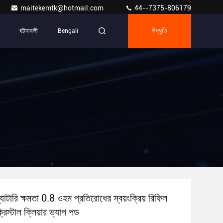
maitekemtk@hotmail.com
44--7375-806179
ঘটনাবলী
Bengali
উদ্ধৃতি
ারি ক্ষমতা 0.8 ওহম প্রতিরোধের স্বয়ংক্রিয় রিফিল
িস্টাল ক্লিয়ার ভ্যাপ পড