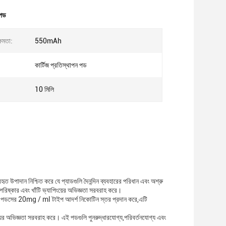
 পড
্ষমতা:
550mAh
কার্টিজ প্রতিস্থাপন পড
10 মিলি
বহৃত উপাদান নিশ্চিত করে যে প্যাডগুলি দৈনন্দিন ব্যবহারের পরিধান এবং অশ্রু
 পরিষ্কার এবং খাঁটি ভ্যাপিংয়ের অভিজ্ঞতা সরবরাহ করে।
ত। পডসের 20mg / ml টাইপ আদর্শ নিকোটিন স্তর প্রদান করে,এটি
ংয়ের অভিজ্ঞতা সরবরাহ করে। এই পডগুলি পুনরুদ্ধারযোগ্য,পরিবর্তনযোগ্য এবং