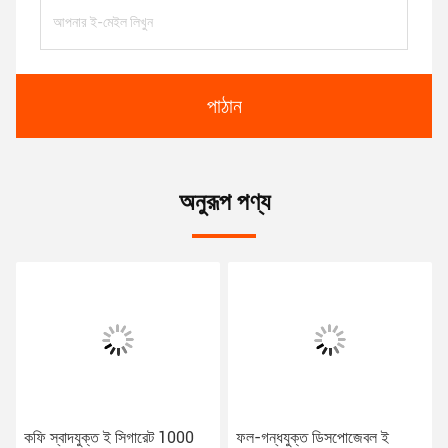
পাঠান
অনুরূপ পণ্য
কফি স্বাদযুক্ত ই সিগারেট 1000
ফল-গন্ধযুক্ত ডিসপোজেবল ই