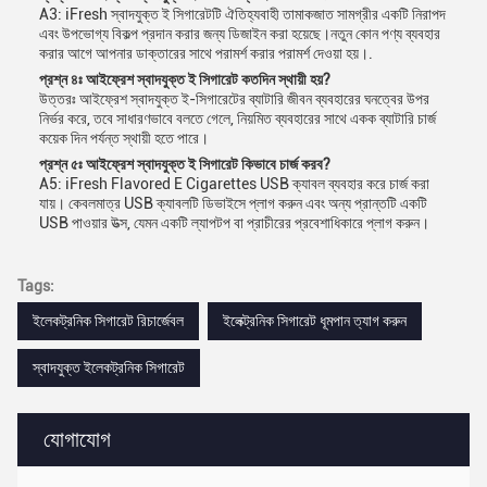
A3: iFresh স্বাদযুক্ত ই সিগারেটটি ঐতিহ্যবাহী তামাকজাত সামগ্রীর একটি নিরাপদ
এবং উপভোগ্য বিকল্প প্রদান করার জন্য ডিজাইন করা হয়েছে।নতুন কোন পণ্য ব্যবহার
করার আগে আপনার ডাক্তারের সাথে পরামর্শ করার পরামর্শ দেওয়া হয়।.
প্রশ্ন ৪ঃ আইফ্রেশ স্বাদযুক্ত ই সিগারেট কতদিন স্থায়ী হয়?
উত্তরঃ আইফ্রেশ স্বাদযুক্ত ই-সিগারেটের ব্যাটারি জীবন ব্যবহারের ঘনত্বের উপর
নির্ভর করে, তবে সাধারণভাবে বলতে গেলে, নিয়মিত ব্যবহারের সাথে একক ব্যাটারি চার্জ
কয়েক দিন পর্যন্ত স্থায়ী হতে পারে।
প্রশ্ন ৫ঃ আইফ্রেশ স্বাদযুক্ত ই সিগারেট কিভাবে চার্জ করব?
A5: iFresh Flavored E Cigarettes USB ক্যাবল ব্যবহার করে চার্জ করা
যায়। কেবলমাত্র USB ক্যাবলটি ডিভাইসে প্লাগ করুন এবং অন্য প্রান্তটি একটি
USB পাওয়ার উত্স, যেমন একটি ল্যাপটপ বা প্রাচীরের প্রবেশাধিকারে প্লাগ করুন।
Tags:
ইলেকট্রনিক সিগারেট রিচার্জেবল
ইলেক্ট্রনিক সিগারেট ধূমপান ত্যাগ করুন
স্বাদযুক্ত ইলেকট্রনিক সিগারেট
যোগাযোগ