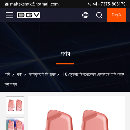
maitekemtk@hotmail.com
44--7375-806179
উদ্ধৃতি
পণ্য
বাড়ি
>
পণ্য
>
স্বাদযুক্ত ই সিগারেট
>
10 ফ্লেভার ডিসপোজেবল ফ্লেভারড ই সিগারেট
ভ্যাপ জুস