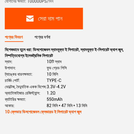
যোগানের ক্ষমতা: 100000PS/দিন
সেরা দাম পান
পণ্যের বিবরণ
পণ্যের বর্ণনা
বিশেষভাবে তুলে ধরা:
ডিসপোজেবল স্বাদযুক্ত ই সিগারেট
,
স্বাদযুক্ত ই-সিগারেট ভ্যাপ জুস
,
নিষ্পত্তিযোগ্য ইলেকট্রনিক সিগারেট
স্বাদ:
10টি স্বাদ
উপাদান:
ফুড গ্রেড পিসি
ট্যাঙ্কের ধারনক্ষমতা:
10 মিলি
চার্জিং পোর্ট:
TYPE-C
ভোল্টেজ, বৈদ্যুতিক একক বিশেষ:
3.3V-4.2V
অ্যাটোমাইজার রেজিস্ট্যান্স:
1.2Ω
ব্যাটারির ক্ষমতা:
550mAh
আকার:
82 মিমি * 47 মিমি * 13 মিমি
10 ফ্লেভার ডিসপোজেবল ফ্লেভারড ই সিগারেট ভ্যাপ জুস