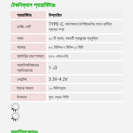
টেকনিক্যাল প্যারামিটারঃ
প্যারামিটার
বিস্তারিত
TYPE-C, সর্বশেষতম বৈশিষ্ট্যগুলির সাথে কাটিয়া
চার্জিং পোর্ট
প্রান্ত পণ্য
স্বাদ
১০ টি স্বাদ, পরবর্তী প্রজন্মের প্রযুক্তি
আকার
৮২ মিমি*৪৭ মিমি*১৩ মিমি
ব্যাটারির ধারণ ক্ষমতা
৫৫০ এমএএইচ
অ্যাটোমাইজারের
1.২Ω
প্রতিরোধের
ভোল্টেজ
3.3V-4.2V
ট্যাংক ক্ষমতা
১০ মিলিগ্রাম
উপাদান
ফুড গ্রেড পিসি
অ্যাপ্লিকেশনঃ