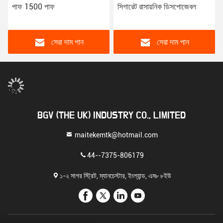
পাফ 1500 পাফ
সিগারেট রাসায়নিক ডিসপোজেবল
সেরা দাম পান
সেরা দাম পান
BGV (THE UK) INDUSTRY CO., LIMITED
maitekemtk@hotmail.com
44--7375-806179
১-২ সাগর স্ট্রিট, ম্যানচেস্টার, ইংল্যান্ড, এম৮ ৮ইউ