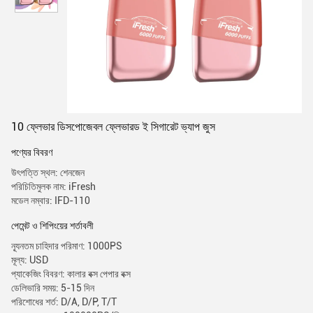
10 ফ্লেভার ডিসপোজেবল ফ্লেভারড ই সিগারেট ভ্যাপ জুস
পণ্যের বিবরণ
উৎপত্তি স্থল: শেনজেন
পরিচিতিমুলক নাম: iFresh
মডেল নম্বার: IFD-110
পেমেন্ট ও শিপিংয়ের শর্তাবলী
ন্যূনতম চাহিদার পরিমাণ: 1000PS
মূল্য: USD
প্যাকেজিং বিবরণ: কালার বক্স পেপার বক্স
ডেলিভারি সময়: 5-15 দিন
পরিশোধের শর্ত: D/A, D/P, T/T