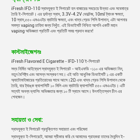
iFresh IFD-110 স্বাদযুক্ত ই সিগারেট হল বাজারের সবচেয়ে উন্নত এবং সবেমাত্র
তৈরি ই-সিগারেট। এর দুর্দান্ত স্বাদ, 3.3V-4.2V ভোল্টেজ, 10ml ট্যাংক ক্ষমতা,
10 স্বাদ,৫৫০ এমএএইচ ব্যাটারি ক্ষমতা, এবং খাদ্য গ্রেড পিসি উপাদান, এটা আপনার
সমস্ত vaping চাহিদা জন্য নিখুঁত. এই ডিভাইসটি নিশ্চিত আপনি একটি মহান
vaping অভিজ্ঞতা প্রতিটি এবং প্রতিটি সময় প্রদান করবে!
কাস্টমাইজেশনঃ
iFresh Flavored E Cigarette - IFD-110 ই-সিগারেট
সদ্য নির্মিত আইফ্রেশ স্বাদযুক্ত ই সিগারেট - আইএফডি -১১০ এর অভিজ্ঞতা নিন,
নতুন বৈশিষ্ট্য এবং আসন্ন সংস্করণ সহ। এই অতি আধুনিক ডিভাইসটি ১ এর একটি
অ্যাটোমাইজারের প্রতিরোধের সাথে আসে।2Ω এবং খাদ্য গ্রেড পিসি উপাদান থেকে
তৈরি, যার ট্যাঙ্ক ক্যাপাসিটি ১০ মিলি এবং ব্যাটারি ক্যাপাসিটি ৫৫০ এমএএইচ। এটি
সত্যই অনন্য ভ্যাপিং অভিজ্ঞতার জন্য ১০ টি স্বাদে আসে। উৎপত্তিস্থল চীন এর
শেনজেন।
সহায়তা ও সেবা:
স্বাদযুক্ত ই সিগারেট প্রযুক্তিগত সহায়তা এবং পরিষেবা
স্বাদযুক্ত ই-সিগারেটে, আমরা স্বীকার করি যে আমাদের গ্রাহকরা তাদের দৈনন্দিন ই-