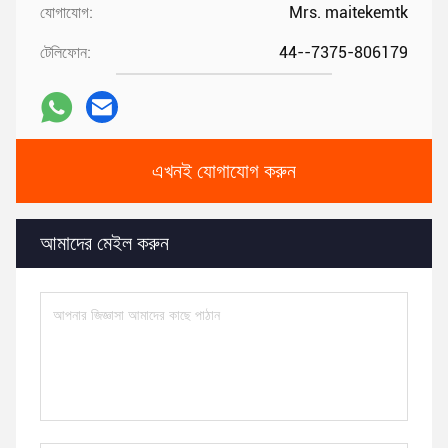
যোগাযোগ:
Mrs. maitekemtk
টেলিফোন:
44--7375-806179
এখনই যোগাযোগ করুন
আমাদের মেইল করুন