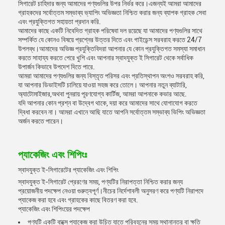
সিগারেট চাহিদার জন্য আমাদের পণ্যগুলির উপর নির্ভর করে।এজন্যই আমরা আমাদের
গ্রাহকদের সর্বোত্তম সম্ভাব্য ভ্যাপিং অভিজ্ঞতা নিশ্চিত করার জন্য ব্যাপক গ্রাহক সেবা
এবং প্রযুক্তিগত সহায়তা প্রদান করি.
আমাদের কাছে একটি নিবেদিত গ্রাহক পরিষেবা দল রয়েছে যা আমাদের পণ্যগুলির সাথে
সম্পর্কিত যে কোনও বিষয়ে প্রশ্নের উত্তর দিতে এবং গাইডেন্স সরবরাহ করতে 24/7
উপলব্ধ।আমাদের অভিজ্ঞ প্রযুক্তিবিদরা আপনার যে কোন প্রযুক্তিগত সমস্যা সমাধান
করতে সাহায্য করতে পেরে খুশি এবং আপনার স্বাদযুক্ত ই সিগারেট থেকে সর্বাধিক
উপার্জন কিভাবে উপদেশ দিতে পারে.
আমরা আমাদের পণ্যগুলির জন্য বিস্তৃত পরিসর এবং প্রতিস্থাপন অংশও সরবরাহ করি,
যা আপনার ডিভাইসটি চালিয়ে যাওয়া সহজ করে তোলে। আপনার নতুন ব্যাটারি,
অ্যাটোমাইজার,অথবা পুনরায় পূরণযোগ্য কার্টিজ, আমরা আপনাকে কভার আছে.
যদি আপনার কোন প্রশ্ন বা উদ্বেগ থাকে, দয়া করে আমাদের সাথে যোগাযোগ করতে
দ্বিধা করবেন না। আমরা এখানে আছি যাতে আপনি সর্বোত্তম সম্ভাব্য ভিপিং অভিজ্ঞতা
অর্জন করতে পারেন।
প্যাকেজিং এবং শিপিংঃ
স্বাদযুক্ত ই-সিগারেটের প্যাকেজিং এবং শিপিং
স্বাদযুক্ত ই-সিগারেট প্রেরণের সময়, পণ্যটির নিরাপত্তা নিশ্চিত করার জন্য
প্রয়োজনীয় পদক্ষেপ নেওয়া গুরুত্বপূর্ণ।নীচের নির্দেশাবলী অনুসরণ করে পণ্যটি নিরাপদে
প্যাকেজ করা হবে এবং গ্রাহকের কাছে বিতরণ করা হবে.
প্যাকেজিং এবং শিপিংয়ের পদক্ষেপ
পণ্যটি একটি বাক্সে প্যাকেজ করা উচিত যাতে পরিবহনের সময় স্থানান্তর বা ক্ষতি