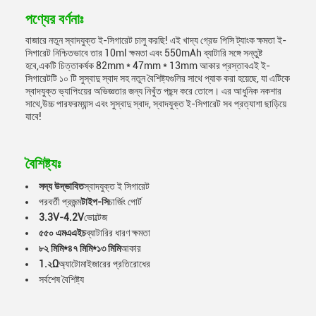
পণ্যের বর্ণনাঃ
বাজারে নতুন স্বাদযুক্ত ই-সিগারেট চালু করছি! এই খাদ্য গ্রেড পিসি ট্যাংক ক্ষমতা ই-
সিগারেট নিশ্চিতভাবে তার 10ml ক্ষমতা এবং 550mAh ব্যাটারি সঙ্গে সন্তুষ্ট
হবে,একটি চিত্তাকর্ষক 82mm * 47mm * 13mm আকার প্রস্তাবএই ই-
সিগারেটটি ১০ টি সুস্বাদু স্বাদ সহ নতুন বৈশিষ্ট্যগুলির সাথে প্যাক করা হয়েছে, যা এটিকে
স্বাদযুক্ত ভ্যাপিংয়ের অভিজ্ঞতার জন্য নিখুঁত পছন্দ করে তোলে। এর আধুনিক নকশার
সাথে,উচ্চ পারফরম্যান্স এবং সুস্বাদু স্বাদ, স্বাদযুক্ত ই-সিগারেট সব প্রত্যাশা ছাড়িয়ে
যাবে!
বৈশিষ্ট্যঃ
সদ্য উদ্ভাবিত
স্বাদযুক্ত ই সিগারেট
পরবর্তী প্রজন্ম
টাইপ-সি
চার্জিং পোর্ট
3.3V-4.2V
ভোল্টেজ
৫৫০ এমএএইচ
ব্যাটারির ধারণ ক্ষমতা
৮২ মিমি*৪৭ মিমি*১৩ মিমি
আকার
1.২Ω
অ্যাটোমাইজারের প্রতিরোধের
সর্বশেষ বৈশিষ্ট্য