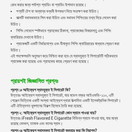
রোধ করার জন্য পর্যাপ্ত প্যাডিং বা প্যাডিং উপাদান রয়েছে।
পণ্যটি টেপ বা অন্যান্য বন্ধনী উপকরণ দিয়ে সংরক্ষণ করা উচিত।
বাক্সটি যথাযথভাবে সিল করা উচিত এবং যথাযথ শিপিংয়ের তথ্য দিয়ে লেবেল করা
উচিত।
শিপিং লেবেলে স্পষ্টভাবে গ্রাহকের ঠিকানা, প্যাকেজের বিষয়বস্তু এবং শিপিং
ক্যারিয়ার দেখানো উচিত।
প্যাকেজটি একটি নির্ভরযোগ্য এবং বীমাকৃত শিপিং ক্যারিয়ারের মাধ্যমে প্রেরণ করা
উচিত।
এই পদক্ষেপগুলি অনুসরণ করে নিশ্চিত করা হবে যে স্বাদযুক্ত ই সিগারেটটি সঠিকভাবে
প্যাকেজ করা হয়েছে এবং গ্রাহকের কাছে প্রেরণ করা হয়েছে।
প্রায়শই জিজ্ঞাসিত প্রশ্নঃ
প্রশ্ন ১ঃ আইফ্রেশ স্বাদযুক্ত ই সিগারেট কি?
উত্তরঃ আইফ্রেশ স্বাদযুক্ত ই সিগারেট, যার মডেল নম্বর আইএফডি-১১০, এটি
শেঞ্জেন ভিত্তিক একটি সংস্থা আইফ্রেশ দ্বারা উত্পাদিত একটি ইলেকট্রনিক সিগারেট।
এটি ঐতিহ্যগত ধূমপানের বিকল্প হিসেবে তৈরি করা হয়েছে.
প্রশ্ন ২: আইফ্রেশ স্বাদযুক্ত ই সিগারেট কোন স্বাদে পাওয়া যায়?
উত্তরঃ iFresh Flavored E Cigarette বিভিন্ন স্বাদে পাওয়া যায়, যার মধ্যে
রয়েছে মেনথল, তামাক এবং ফলের স্বাদ।
প্রশ্ন ৩ঃ আইফ্রেশ স্বাদযুক্ত ই সিগারেট ব্যবহার করা কি নিরাপদ?