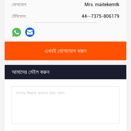
যোগাযোগ:
Mrs. maitekemtk
টেলিফোন:
44--7375-806179
এখনই যোগাযোগ করুন
আমাদের মেইল করুন