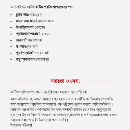
কাস্টমাইজড সার্ভিস
কার্টিজ প্রতিস্থাপনযোগ্য পড
ব্র্যান্ড নামঃ
আইফ্রেশ
মডেল নম্বরঃ
আইএফএম-৪০৮
উৎপত্তিস্থল:
শেনঝেন
প্রতিরোধ ক্ষমতাঃ
1.২ ওহম
রঙঃ
দশটি রঙ উপলব্ধ
উপাদানঃ
প্লাস্টিক
পূরণ পদ্ধতিঃ
উপরের ভরাট
বায়ু প্রবাহঃ
সামঞ্জস্যযোগ্য
সহায়তা ও সেবা:
কার্টিজ প্রতিস্থাপন পড - প্রযুক্তিগত সহায়তা এবং পরিষেবা
এক্সওয়াইজেড-এ, আমরা আমাদের গ্রাহকদের তাদের কার্টিজ প্রতিস্থাপন পডগুলির
জন্য সর্বোত্তম প্রযুক্তিগত সহায়তা এবং পরিষেবা প্রদান করতে প্রতিশ্রুতিবদ্ধ।
আমাদের প্রশিক্ষিত পেশাদারদের দল পণ্য সম্পর্কে আপনার যে কোনও প্রযুক্তিগত
প্রশ্নের উত্তর দিতে উপলব্ধআমরা আপনার প্যাডগুলিকে সর্বোত্তমভাবে কাজ করতে
সহায়তা করার জন্য বিভিন্ন সেবা প্রদান করি।
উপলভ্য পরিষেবা