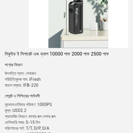
লিকুইড ই সিগারেট এবং ভ্যাপ 10000 পাফ 2000 পাফ 2500 পাফ
পণ্যের বিবরণ
উৎপত্তি স্থল: শেনজেন
পরিচিতিমুলক নাম: iFresh
মডেল নম্বার: IFB-220
পেমেন্ট ও শিপিংয়ের শর্তাবলী
ন্যূনতম চাহিদার পরিমাণ: 1000PS
মূল্য: USD2.2
প্যাকেজিং বিবরণ: কালার বক্স পেপার বক্স
ডেলিভারি সময়: 5-15 দিন
পরিশোধের শর্ত: T/T, D/P, D/A