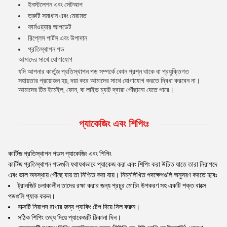
ইনস্টলেশন এবং সেটআপ
ত্রুটি সমাধান এবং মেরামত
ফার্মওয়্যার আপডেট
রিপ্লেস পার্টস এবং উপাদান
প্রতিস্থাপন পড
আমাদের সাথে যোগাযোগ
যদি আপনার কার্তুজ প্রতিস্থাপন পড সম্পর্কে কোন প্রশ্ন থাকে বা প্রযুক্তিগত
সহায়তার প্রয়োজন হয়, দয়া করে আমাদের সাথে যোগাযোগ করতে দ্বিধা করবেন না।
আমাদের টিম ইমেইল, ফোন, বা লাইভ চ্যাট দ্বারা পৌঁছানো যেতে পারে।
প্যাকেজিং এবং শিপিংঃ
কার্টিজ প্রতিস্থাপন পডস প্যাকেজিং এবং শিপিং
কার্টিজ প্রতিস্থাপন পডগুলি যথাযথভাবে প্যাকেজ করা এবং শিপিং করা উচিত যাতে তারা নিরাপদে
এবং ভাল অবস্থায় পৌঁছে যায় তা নিশ্চিত করা যায়। নিম্নলিখিত পদক্ষেপগুলি অনুসরণ করতে হবেঃ
ট্রানজিট চলাকালীন তাদের রক্ষা করার জন্য প্রচুর মোচিং উপকরণ সহ একটি শক্ত বাক্সে
পডগুলি প্যাক করুন।
বাক্সটি নিরাপদ রাখার জন্য প্যাকিং টেপ দিয়ে সিল করুন।
সঠিক শিপিং তথ্য দিয়ে প্যাকেজটি ঠিকানা দিন।