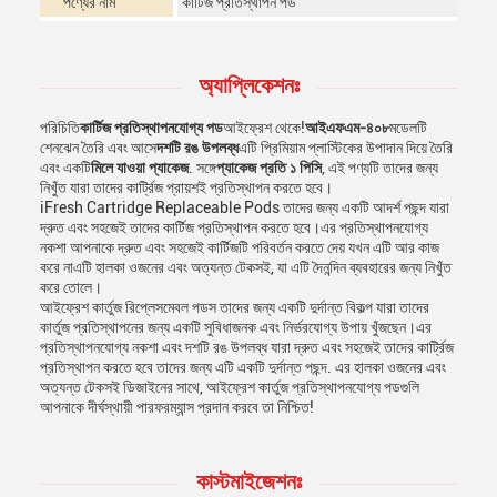
পণ্যের নাম
কার্টিজ প্রতিস্থাপন পড
অ্যাপ্লিকেশনঃ
পরিচিতি
কার্টিজ প্রতিস্থাপনযোগ্য পড
আইফ্রেশ থেকে!
আইএফএম-৪০৮
মডেলটি
শেনঝেন তৈরি এবং আসে
দশটি রঙ উপলব্ধ
এটি প্রিমিয়াম প্লাস্টিকের উপাদান দিয়ে তৈরি
এবং একটি
মিলে যাওয়া প্যাকেজ
. সঙ্গে
প্যাকেজ প্রতি ১ পিসি
, এই পণ্যটি তাদের জন্য
নিখুঁত যারা তাদের কার্ট্রিজ প্রায়শই প্রতিস্থাপন করতে হবে।
iFresh Cartridge Replaceable Pods তাদের জন্য একটি আদর্শ পছন্দ যারা
দ্রুত এবং সহজেই তাদের কার্টিজ প্রতিস্থাপন করতে হবে।এর প্রতিস্থাপনযোগ্য
নকশা আপনাকে দ্রুত এবং সহজেই কার্টিজটি পরিবর্তন করতে দেয় যখন এটি আর কাজ
করে নাএটি হালকা ওজনের এবং অত্যন্ত টেকসই, যা এটি দৈনন্দিন ব্যবহারের জন্য নিখুঁত
করে তোলে।
আইফ্রেশ কার্তুজ রিপ্লেসমেবল পডস তাদের জন্য একটি দুর্দান্ত বিকল্প যারা তাদের
কার্তুজ প্রতিস্থাপনের জন্য একটি সুবিধাজনক এবং নির্ভরযোগ্য উপায় খুঁজছেন।এর
প্রতিস্থাপনযোগ্য নকশা এবং দশটি রঙ উপলব্ধ যারা দ্রুত এবং সহজেই তাদের কার্ট্রিজ
প্রতিস্থাপন করতে হবে তাদের জন্য এটি একটি দুর্দান্ত পছন্দ. এর হালকা ওজনের এবং
অত্যন্ত টেকসই ডিজাইনের সাথে, আইফ্রেশ কার্তুজ প্রতিস্থাপনযোগ্য পডগুলি
আপনাকে দীর্ঘস্থায়ী পারফরম্যান্স প্রদান করবে তা নিশ্চিত!
কাস্টমাইজেশনঃ