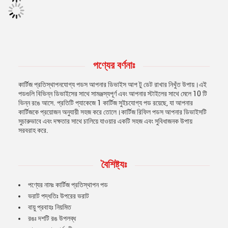
পণ্যের বর্ণনাঃ
কার্টিজ প্রতিস্থাপনযোগ্য পডস আপনার ডিভাইস আপ টু ডেট রাখার নিখুঁত উপায়।এই
পডগুলি বিভিন্ন ডিভাইসের সাথে সামঞ্জস্যপূর্ণ এবং আপনার স্টাইলের সাথে মেলে 10 টি
ভিন্ন রঙে আসে. প্রতিটি প্যাকেজে 1 কার্টিজ সুইচযোগ্য পড রয়েছে, যা আপনার
কার্টিজকে প্রয়োজন অনুযায়ী সহজ করে তোলে।কার্টিজ রিফিল পডস আপনার ডিভাইসটি
সুচারুভাবে এবং দক্ষতার সাথে চালিয়ে যাওয়ার একটি সহজ এবং সুবিধাজনক উপায়
সরবরাহ করে.
বৈশিষ্ট্যঃ
পণ্যের নামঃ কার্টিজ প্রতিস্থাপন পড
ভরাট পদ্ধতিঃ উপরের ভরাট
বায়ু প্রবাহঃ নিয়মিত
রঙঃ দশটি রঙ উপলব্ধ