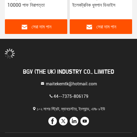
10000 পাফ নিরাপত্তা
ইলেকট্রনিক ধূমপান ডিভাইস
সেরা দাম পান
সেরা দাম পান
BGV (THE UK) INDUSTRY CO., LIMITED
maitekemtk@hotmail.com
44--7375-806179
১-২ সাগর স্ট্রিট, ম্যানচেস্টার, ইংল্যান্ড, এম৮ ৮ইউ